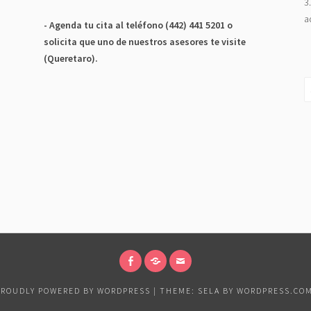
3
a
- Agenda tu cita al teléfono (442) 441 5201 o
solicita que uno de nuestros asesores te visite
(Queretaro).
S
fo
FACEBOOK
TWITTER
EMAIL
PROUDLY POWERED BY WORDPRESS
|
THEME: SELA BY
WORDPRESS.CO