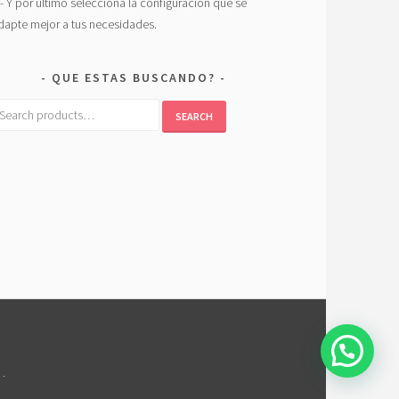
.- Y por ultimo selecciona la configuración que se
dapte mejor a tus necesidades.
QUE ESTAS BUSCANDO?
earch
SEARCH
r:
M
.