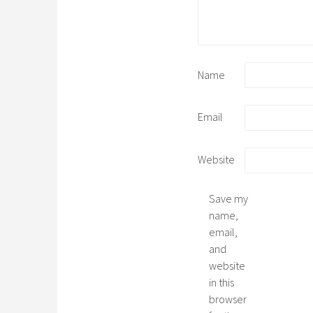
Name
Email
Website
Save my
name,
email,
and
website
in this
browser