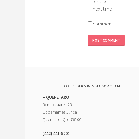
for the
next time
I
comment.
OFICINAS& SHOWROOM
– QUERETARO
Benito Juarez 23
Gobernantes Jurica
Queretaro, Qro 76100
(442) 441-5201