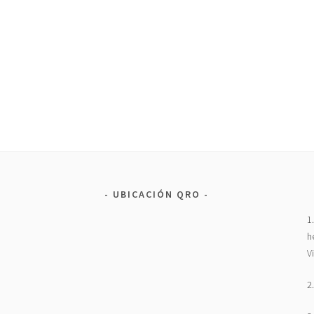
UBICACIÓN QRO
1
h
V
2