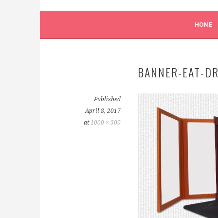
HOTEL SUPPLY ® QRO
HOME
BANNER-EAT-D
Published
April 8, 2017
at
1000 × 500