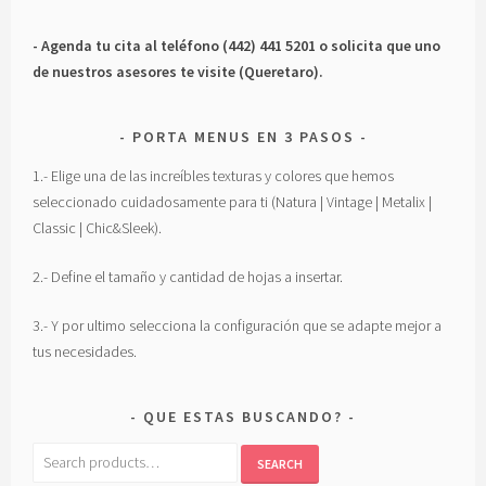
- Agenda tu cita al teléfono (442) 441 5201 o solicita que uno
de nuestros asesores te visite (Queretaro).
PORTA MENUS EN 3 PASOS
1.- Elige una de las increíbles texturas y colores que hemos
seleccionado cuidadosamente para ti (Natura | Vintage | Metalix |
Classic | Chic&Sleek).
2.- Define el tamaño y cantidad de hojas a insertar.
3.- Y por ultimo selecciona la configuración que se adapte mejor a
tus necesidades.
QUE ESTAS BUSCANDO?
Search
SEARCH
for: