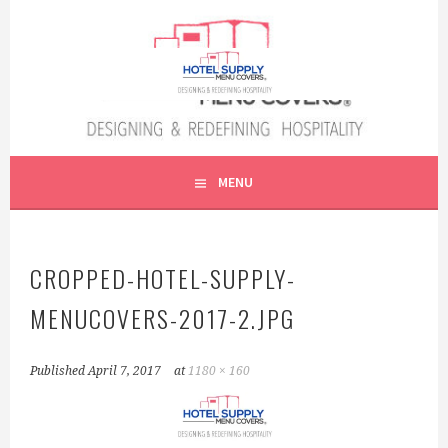
Skip
to
content
PORTAMENUS | MENUCOVERS | QUERETARO | CDMX
HOTEL SUPPLY ® QRO |
MENU
PORTA MENÚS DEL BAJÍO
CROPPED-HOTEL-SUPPLY-
MENUCOVERS-2017-2.JPG
Published
April 7, 2017
at
1180 × 160