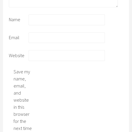
Name
Email
Website
Save my
name,
email,
and
website
in this
browser
for the
next time