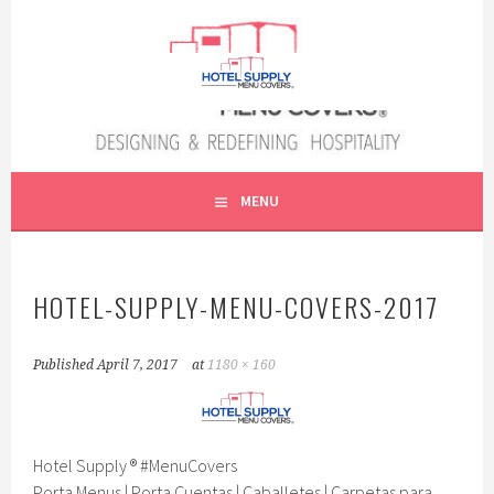
Skip
to
content
PORTAMENUS | MENUCOVERS | QUERETARO | CDMX
HOTEL SUPPLY ® QRO |
MENU
PORTA MENÚS DEL BAJÍO
HOTEL-SUPPLY-MENU-COVERS-2017
Published
April 7, 2017
at
1180 × 160
Hotel Supply ® #MenuCovers
Porta Menus | Porta Cuentas | Caballetes | Carpetas para