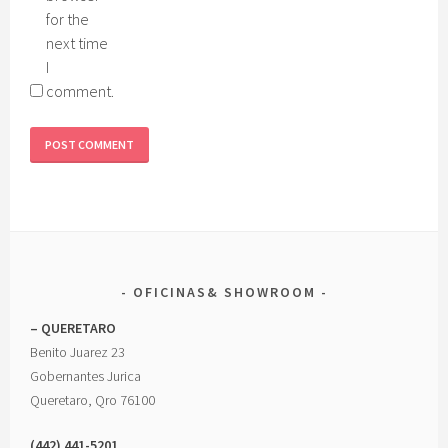
for the
next time
I
comment.
OFICINAS& SHOWROOM
– QUERETARO
Benito Juarez 23
Gobernantes Jurica
Queretaro, Qro 76100
(442) 441-5201