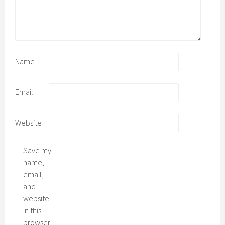
Name
Email
Website
Save my
name,
email,
and
website
in this
browser