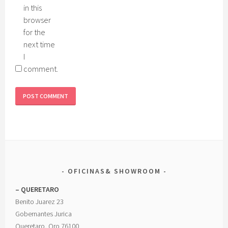
in this
browser
for the
next time
I
comment.
OFICINAS& SHOWROOM
– QUERETARO
Benito Juarez 23
Gobernantes Jurica
Queretaro, Qro 76100