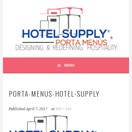
Skip
to
content
PORTAMENUS | MENUCOVERS | QUERETARO | CDMX
HOTEL SUPPLY ® QRO |
MENU
PORTA MENÚS DEL BAJÍO
PORTA-MENUS-HOTEL-SUPPLY
Published
April 7, 2017
at
300 × 105