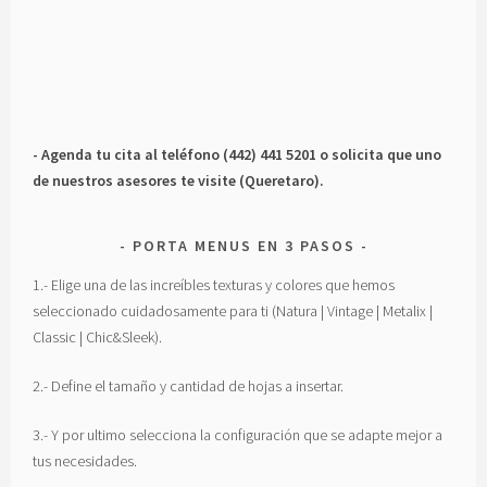
- Agenda tu cita al teléfono (442) 441 5201 o solicita que uno
de nuestros asesores te visite (Queretaro).
PORTA MENUS EN 3 PASOS
1.- Elige una de las increíbles texturas y colores que hemos
seleccionado cuidadosamente para ti (Natura | Vintage | Metalix |
Classic | Chic&Sleek).
2.- Define el tamaño y cantidad de hojas a insertar.
3.- Y por ultimo selecciona la configuración que se adapte mejor a
tus necesidades.