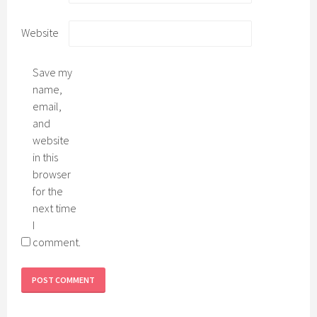
Website
Save my
name,
email,
and
website
in this
browser
for the
next time
I
comment.