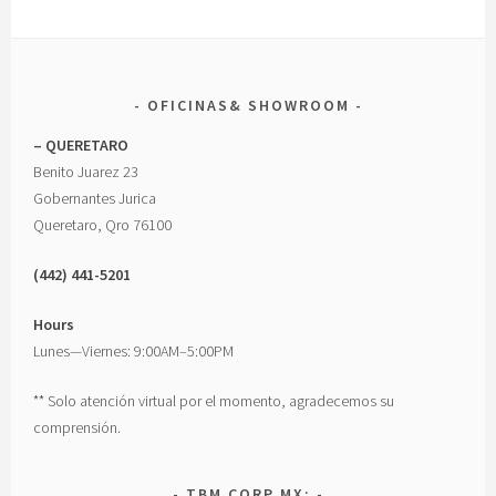
OFICINAS& SHOWROOM
– QUERETARO
Benito Juarez 23
Gobernantes Jurica
Queretaro, Qro 76100
(442) 441-5201
Hours
Lunes—Viernes: 9:00AM–5:00PM
** Solo atención virtual por el momento, agradecemos su
comprensión.
TBM CORP MX: