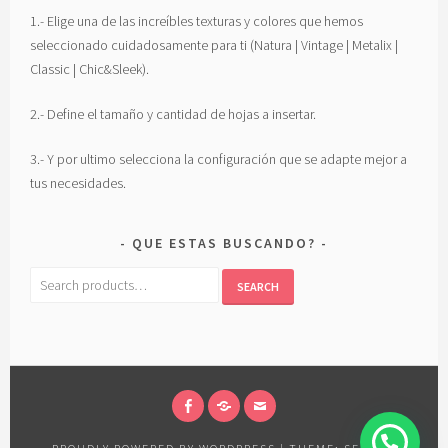
1.- Elige una de las increíbles texturas y colores que hemos
seleccionado cuidadosamente para ti (Natura | Vintage | Metalix |
Classic | Chic&Sleek).
2.- Define el tamaño y cantidad de hojas a insertar.
3.- Y por ultimo selecciona la configuración que se adapte mejor a
tus necesidades.
QUE ESTAS BUSCANDO?
Search
SEARCH
for:
FACEBOOK
TWITTER
EMAIL